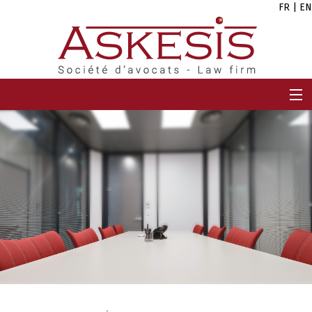
FR
|
EN
ACCUEIL
CABINET
EQUIPE
EXPERTISES
CARRIÈRES
ACTUALITÉS
CONTACT