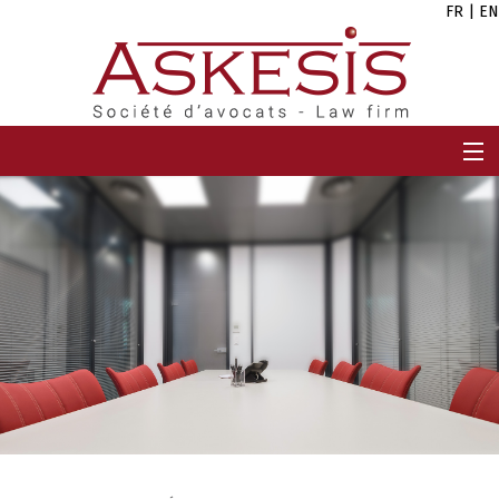
FR
|
EN
ACCUEIL
CABINET
EQUIPE
EXPERTISES
CARRIÈRES
ACTUALITÉS
CONTACT