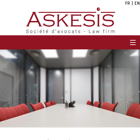
FR
|
EN
ACCUEIL
CABINET
EQUIPE
EXPERTISES
CARRIÈRES
ACTUALITÉS
CONTACT