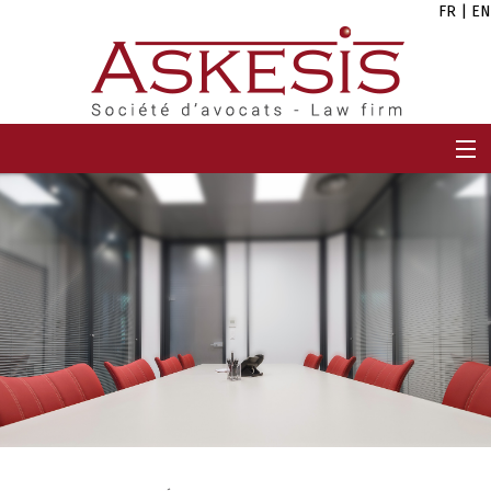
FR
|
EN
ACCUEIL
CABINET
EQUIPE
EXPERTISES
CARRIÈRES
ACTUALITÉS
CONTACT