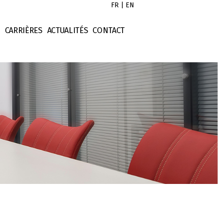
FR
|
EN
CARRIÈRES
ACTUALITÉS
CONTACT
l
Droit des contrats
istes
ociétés
Droit des sociétés
ontrats
Droit fiscal
imonial
Evénement
ntellectuelle
Numérique
cier
Opérations - Finance
x
Opérations - Immobilier
Opérations - International
Opérations - Levée de fond
Opérations - M&A
Presse