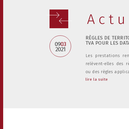
Actu
 - 4
RÈGLES DE TERRIT
DE DÉCISIONS DE
TVA POUR LES DAT
09
03
2021
Les prestations re
s CNIL européennes
relèvent-elles des 
écemment relayé trois
ou des règles applica
lire la suite