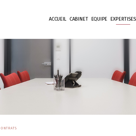
ACCUEIL
CABINET
EQUIPE
EXPERTISES
Nos valeurs
Associés & Councels
Droit Fisca
Honoraires
Collaborateurs & Jur
Droit des S
Equipe support
Droit des C
Droit Patr
Propriété I
Droit Finan
Contentieu
CONTRATS