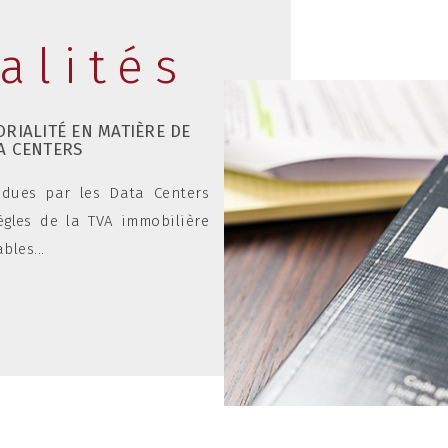
alités
ORIALITÉ EN MATIÈRE DE
COMMENT RE
A CENTERS
PROPRES ? 
07
02
ÉLÉMENTS D'A
2021
ndues par les Data Centers
La réévaluat
règles de la TVA immobilière
comptable d'
bles...
sa valeur...
lire la suite