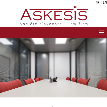
FR
|
EN
ACCUEIL
CABINET
EQUIPE
EXPERTISES
CARRIÈRES
ACTUALITÉS
CONTACT