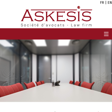
FR
|
EN
ACCUEIL
CABINET
EQUIPE
EXPERTISES
CARRIÈRES
ACTUALITÉS
CONTACT